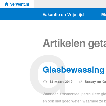
Verwent.nl
Vakantie en Vrije tijd
M
G
Artikelen ge
Glasbewassing 
18 maart 2019
Beauty en G
Wanneer u momenteel particuliere glaz
en ook niet goed weten waarmee ze bez